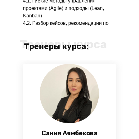
4.1. Гибкие методы управления
проектами (Agile) и подходы (Lean,
Kanban)
4.2. Разбор кейсов, рекомендации по
реализации проекта и структуры
проектной команды
Тренеры курса
Тренеры курса:
Завершение тренинга. Обратная связь
Сания Аямбекова