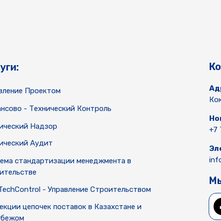
Ко
уги:
Ад
вление Проектом
Кок
нсово - Технический Контроль
Но
ический Надзор
+7 
ический Аудит
Эл
in
ема стандартизации менеджмента в
ительстве
Мы
TechControl - Управление Строительством
екции цепочек поставок в Казахстане и
убежом