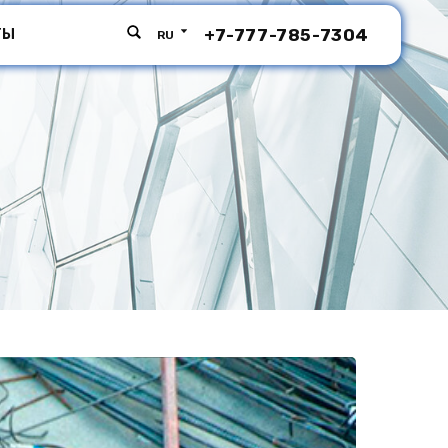
+7-777-785-7304
ТЫ
RU