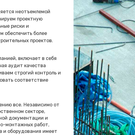
ляется неотъемлемой
зируем проектную
ные риски и
ам обеспечить более
роительных проектов.
анией, включает в себя
чая аудит качества
ваем строгий контроль и
ровать соответствие
ению все. Независимо от
рственном секторе,
ной документации и
но-монтажных работ,
в и оборудования имеет