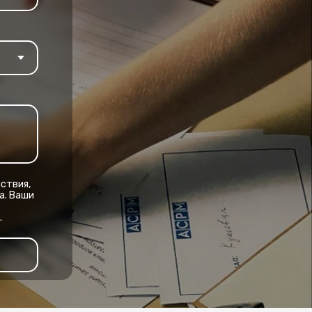
ствия,
а. Ваши
.