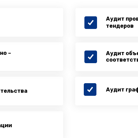
Аудит про
тендеров
но –
Аудит объ
соответст
Аудит гра
ительства
ации