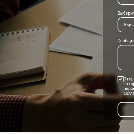
Выберит
Сообще
Отпр
кото
перс
согл